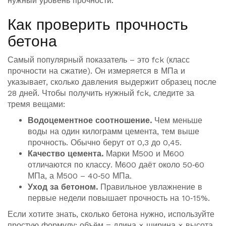
нужный уровень прочности.
Как проверить прочность
бетона
Самый популярный показатель – это fck (класс
прочности на сжатие). Он измеряется в МПа и
указывает, сколько давления выдержит образец после
28 дней. Чтобы получить нужный fck, следите за
тремя вещами:
Водоцементное соотношение.
Чем меньше
воды на один килограмм цемента, тем выше
прочность. Обычно берут от 0,3 до 0,45.
Качество цемента.
Марки М500 и М600
отличаются по классу. М600 даёт около 50‑60
МПа, а М500 – 40‑50 МПа.
Уход за бетоном.
Правильное увлажнение в
первые недели повышает прочность на 10‑15%.
Если хотите знать, сколько бетона нужно, используйте
простую формулу: объём = длина × ширина × высота.