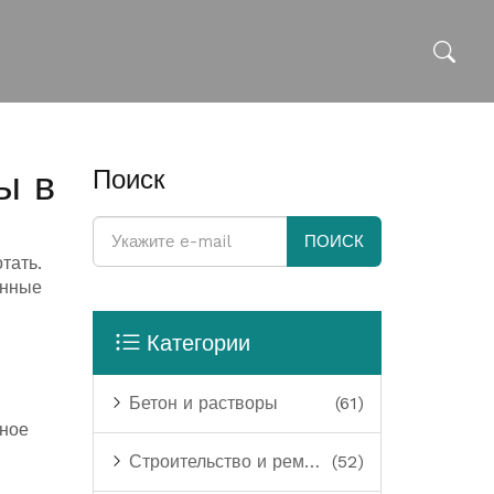
ы в
Поиск
ПОИСК
тать.
анные
Категории
Бетон и растворы
(61)
сное
Строительство и ремонт
(52)