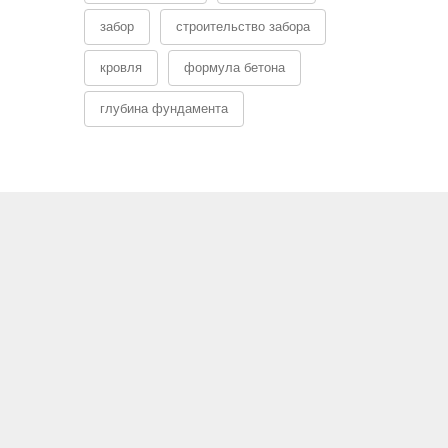
забор
строительство забора
кровля
формула бетона
глубина фундамента