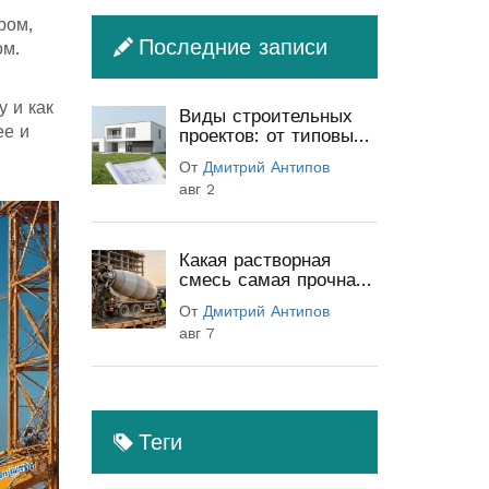
ром,
Последние записи
ом.
 и как
Виды строительных
ее и
проектов: от типовых
до индивидуальных
От
Дмитрий Антипов
(полный гид)
авг 2
Какая растворная
смесь самая прочная:
классы бетона и
От
Дмитрий Антипов
секреты прочности
авг 7
Теги