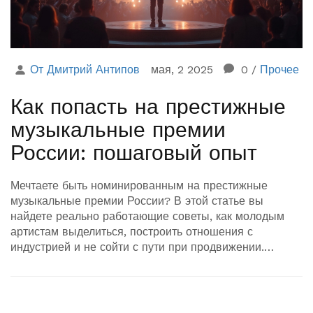
От Дмитрий Антипов
мая, 2 2025
0
/
Прочее
Как попасть на престижные
музыкальные премии
России: пошаговый опыт
Мечтаете быть номинированным на престижные
музыкальные премии России? В этой статье вы
найдете реально работающие советы, как молодым
артистам выделиться, построить отношения с
индустрией и не сойти с пути при продвижении.
Конкретные шаги, ошибки, которых стоит избегать, а
также рабочие инструменты для выхода на новый
уровень музыкальной карьеры. Вся правда об отборе,
закулисье премий и реальные истории успеха — всё