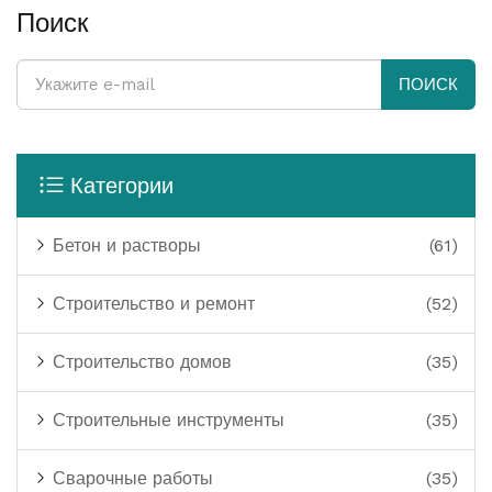
воедино, чтобы вы знали, как стать заметным. Не
Поиск
просто вдохновляющий текст, а практическое
руководство к действию.
ПОИСК
Категории
Бетон и растворы
(61)
Строительство и ремонт
(52)
Строительство домов
(35)
Строительные инструменты
(35)
Сварочные работы
(35)