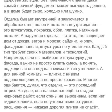
здоровье жильцов.
Без правильной отделки даже
самый прочный фундамент может выглядеть дешево,
а в доме будет сыро, холодно или шумно.
Отделка бывает
внутренней
и
заключается в
обработке стен, полов и потолков внутри здания
—
это штукатурка, покраска, обои, плитка, натяжные
потолки. А
наружная отделка
— это то, что защищает
дом от дождя, ветра и мороза: сайдинг, кирпич,
фасадные панели, штукатурка по утеплителю. Каждый
тип требует своих материалов и технологий.
Например, если вы выбираете штукатурку для
фасада, важно не просто купить смесь, а понять,
подходит ли она под ваш климат и тип утепления. А
для ванной комнаты — плитка с низким
водопоглощением, а не просто красивая.
Многие
ошибаются, думая, что отделка — это последний
штрих. На деле, она начинается ещё на стадии
черновых работ: если стены не выровнены, если нет
гидроизоляции, если не учтены температурные
расширения — никакая дорогая плитка не спасёт.