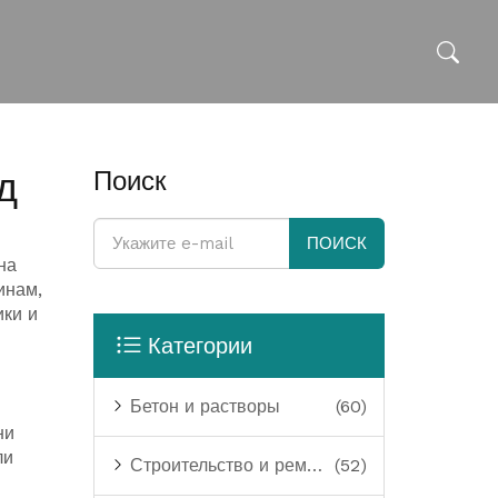
д
Поиск
ПОИСК
на
инам,
ики и
Категории
Бетон и растворы
(60)
ни
ли
Строительство и ремонт
(52)