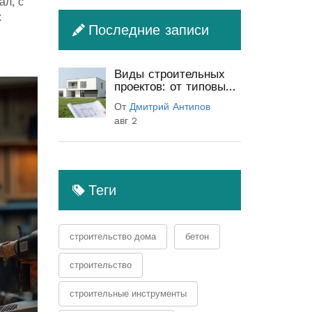
ал, с
х
Последние записи
Виды строительных
проектов: от типовых
до индивидуальных
От
Дмитрий Антипов
(полный гид)
авг 2
Теги
строительство дома
бетон
строительство
строительные инструменты