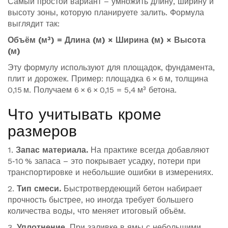
Самый простой вариант – умножить длину, ширину и
высоту зоны, которую планируете залить. Формула
выглядит так:
Объём (м³) = Длина (м) × Ширина (м) × Высота
(м)
Эту формулу используют для площадок, фундамента,
плит и дорожек. Пример: площадка 6 × 6 м, толщина
0,15 м. Получаем 6 × 6 × 0,15 = 5,4 м³ бетона.
Что учитывать кроме
размеров
1.
Запас материала.
На практике всегда добавляют
5‑10 % запаса – это покрывает усадку, потери при
транспортировке и небольшие ошибки в измерениях.
2.
Тип смеси.
Быстротвердеющий бетон набирает
прочность быстрее, но иногда требует большего
количества воды, что меняет итоговый объём.
3.
Уплотнение.
При заливке в ямы с небольшими