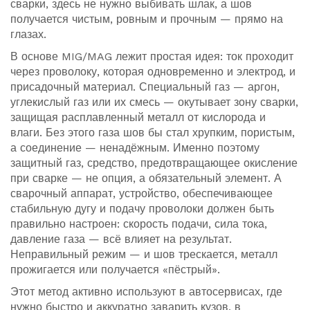
сварки, здесь не нужно выбивать шлак, а шов
получается чистым, ровным и прочным — прямо на
глазах.
В основе MIG/MAG лежит простая идея: ток проходит
через проволоку, которая одновременно и электрод, и
присадочный материал. Специальный газ — аргон,
углекислый газ или их смесь — окутывает зону сварки,
защищая расплавленный металл от кислорода и
влаги. Без этого газа шов бы стал хрупким, пористым,
а соединение — ненадёжным. Именно поэтому
защитный газ
,
средство, предотвращающее окисление
при сварке
— не опция, а обязательный элемент. А
сварочный аппарат
,
устройство, обеспечивающее
стабильную дугу и подачу проволоки
должен быть
правильно настроен: скорость подачи, сила тока,
давление газа — всё влияет на результат.
Неправильный режим — и шов трескается, металл
прожигается или получается «пёстрый».
Этот метод активно используют в автосервисах, где
нужно быстро и аккуратно заварить кузов, в