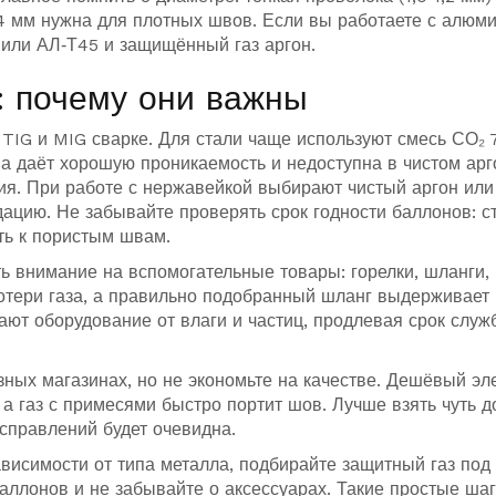
‑4 мм нужна для плотных швов. Если вы работаете с алюм
 или АЛ‑Т45 и защищённый газ аргон.
: почему они важны
TIG и MIG сварке. Для стали чаще используют смесь СО₂ 
на даёт хорошую проникаемость и недоступна в чистом ар
ия. При работе с нержавейкой выбирают чистый аргон или
дацию. Не забывайте проверять срок годности баллонов: 
уть к пористым швам.
ь внимание на вспомогательные товары: горелки, шланги,
отери газа, а правильно подобранный шланг выдерживает
ают оборудование от влаги и частиц, продлевая срок служ
ных магазинах, но не экономьте на качестве. Дешёвый эл
 а газ с примесями быстро портит шов. Лучше взять чуть д
исправлений будет очевидна.
ависимости от типа металла, подбирайте защитный газ под
аллонов и не забывайте о аксессуарах. Такие простые ша