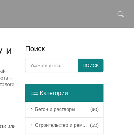
у и
Поиск
ПОИСК
дый
бота –
талоге
Категории
Бетон и растворы
(60)
Строительство и ремонт
(52)
013 или