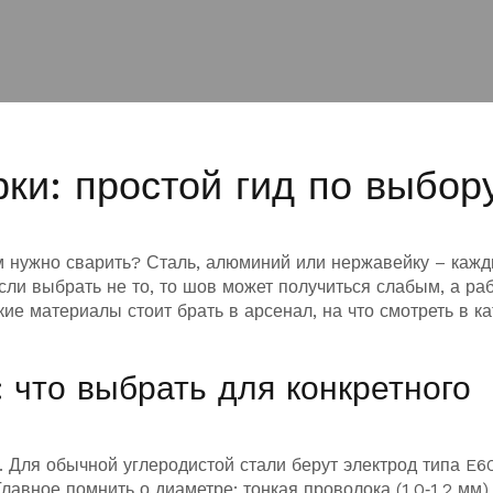
ки: простой гид по выбор
м нужно сварить? Сталь, алюминий или нержавейку – каж
сли выбрать не то, то шов может получиться слабым, а ра
ие материалы стоит брать в арсенал, на что смотреть в ка
 что выбрать для конкретного
. Для обычной углеродистой стали берут электрод типа E6
лавное помнить о диаметре: тонкая проволока (1,0‑1,2 мм)