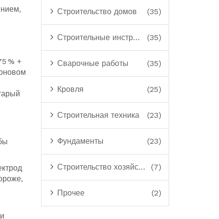
инием,
Строительство домов
(35)
Строительные инструменты
(35)
75 % +
Сварочные работы
(35)
гоновом
Кровля
(25)
старый
Строительная техника
(23)
Фундаменты
(23)
бы
Строительство хозяйственных построек
(7)
ектрод
ороже,
Прочее
(2)
ги