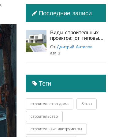
х
Последние записи
Виды строительных
проектов: от типовых
до индивидуальных
От
Дмитрий Антипов
(полный гид)
авг 2
Теги
строительство дома
бетон
строительство
строительные инструменты