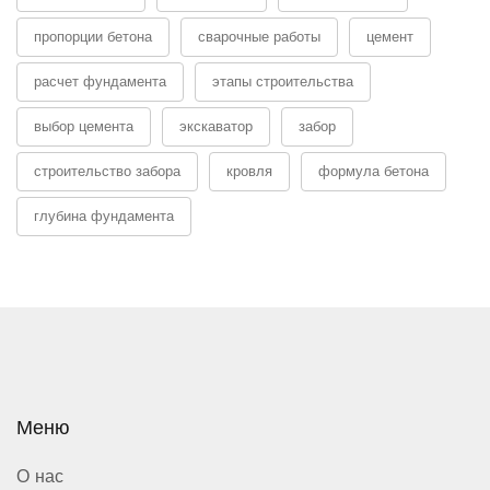
пропорции бетона
сварочные работы
цемент
расчет фундамента
этапы строительства
выбор цемента
экскаватор
забор
строительство забора
кровля
формула бетона
глубина фундамента
Меню
О нас