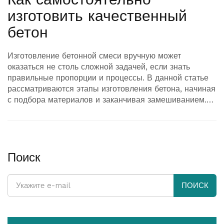
изготовить качественный
бетон
Изготовление бетонной смеси вручную может
оказаться не столь сложной задачей, если знать
правильные пропорции и процессы. В данной статье
рассматриваются этапы изготовления бетона, начиная
с подбора материалов и заканчивая замешиванием.
Здесь также представлены полезные советы и
интересные факты, которые помогут улучшить
качество смеси. Узнайте, как избежать типичных
ошибок и какие инструменты будут необходимы для
работы.
Поиск
ПОИСК