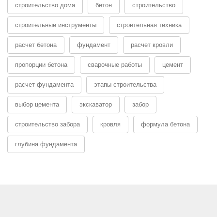
строительство дома
бетон
строительство
строительные инструменты
строительная техника
расчет бетона
фундамент
расчет кровли
пропорции бетона
сварочные работы
цемент
расчет фундамента
этапы строительства
выбор цемента
экскаватор
забор
строительство забора
кровля
формула бетона
глубина фундамента