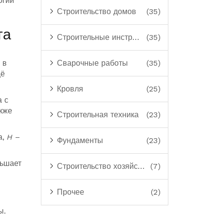
огии
Строительство домов
(35)
та
Строительные инструменты
(35)
 в
Сварочные работы
(35)
щё
Кровля
(25)
а с
акже
Строительная техника
(23)
а,
H
–
Фундаменты
(23)
ньшает
Строительство хозяйственных построек
(7)
Прочее
(2)
ы.