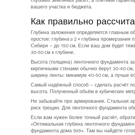
глубоких земляных работ, а плитный гаранти
вашего участка и бюджета.
Как правильно рассчита
Глубина заложения определяется главным об
простое: глубина ≥ 2 × глубина промерзания п
Сибири – до 150 см. Если ваш дом будет тя
30‑50 см к глубине.
Высота (толщина) ленточного фундамента за
кирпичными стенами обычно берут 30‑40 см, 
ширину ленты: минимум 40‑50 см, а лучше 60‑
Самый надёжный способ – сделать расчёт п
высота. Полученный объём в кубических ме
Не забывайте про армирование. Стальная ар
риск трещин. Для ленточного фундамента обы
Если вам нужен более точный расчёт, обрат
«Оптимальная глубина ленточного фундамент
фундамента дома 9х9». Там вы найдёте гото