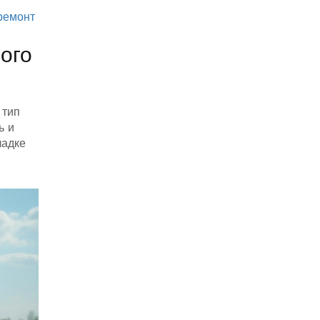
ремонт
ого
 тип
ь и
ладке