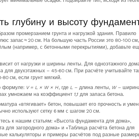
рует минимальные осадки. Подбирайте тип, исходя из геол
ть глубину и высоту фундамен
разом промерзанием грунта и нагрузкой здания. Правило
люс запас ≈ 20 см. На большую часть России это 80‑100 см,
жёлым (например, с бетонными перекрытиями), добавьте е
висит от нагрузки и ширины ленты. Для одноэтажного дом
а для двухэтажных – 45‑60 см. При расчёте учитывайте т
80 см, если грунт мягкий.
о формуле:
V = L × W × H
, где
L
– длина ленты,
W
– ширин
трах умножаем на коэффициент
1,1
для запаса бетона.
матура «втягивает» бетон, повышает его прочность и уме
чно используют сетку 6 мм с шагом 20 см.
итесь к нашим статьям: «Высота фундамента для дома»,
а для загородного дома» и «Таблица расчёта бетона для
вые калькуляторы и примеры расчётов под разные размер