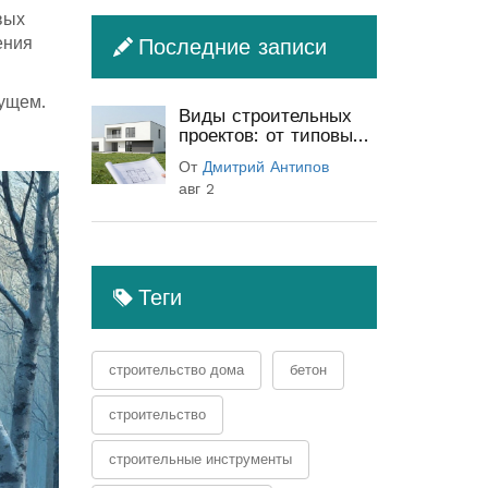
вых
ения
Последние записи
дущем.
Виды строительных
проектов: от типовых
до индивидуальных
От
Дмитрий Антипов
(полный гид)
авг 2
Теги
строительство дома
бетон
строительство
строительные инструменты