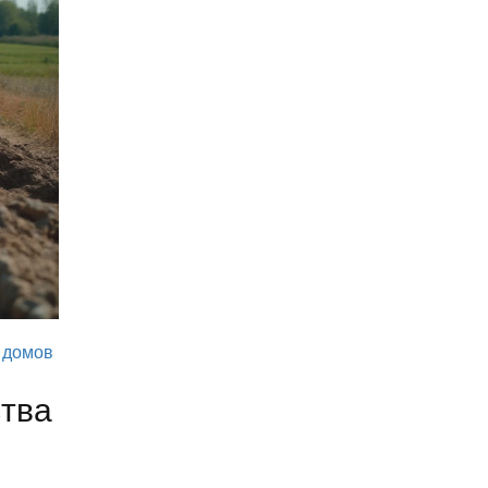
 домов
ства