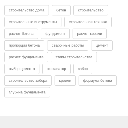
строительство дома
бетон
строительство
строительные инструменты
строительная техника
расчет бетона
фундамент
расчет кровли
пропорции бетона
сварочные работы
цемент
расчет фундамента
этапы строительства
выбор цемента
экскаватор
забор
строительство забора
кровля
формула бетона
глубина фундамента