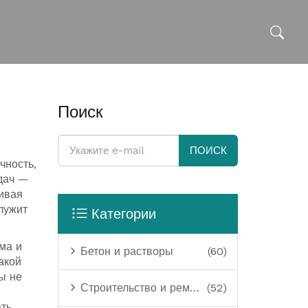
Поиск
ПОИСК
чность,
адач —
сивая
лужит
Категории
ма и
Бетон и растворы
(60)
акой
ы не
Строительство и ремонт
(52)
ть.