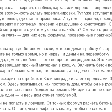
ериала — кирпич, газоблок, каркас или дерево — определя
аже возможность делать перепланировки
. Тут уже вступает 
 утепляют, где ставят армопояса. И тут же —
кровля
,
после
риводят к протечкам, плесени и разрушению конструкций
. 
 метр крыши с учётом уклона и нахлёста? Сколько стропи
на глаз» — для них есть формулы, проверенные практикой
скаватора до бетономешалки, которая делает работу быстре
ите не только время, но и нервы, и деньги на переработку
да, цемент, щебень — это не просто ингредиенты. Это хим
превращает прочный материал в крошку. Заливать бетон в
хар в бензин: кажется, что поможет, а на деле всё ломаетс
оисходит на стройках в Калининграде и за его пределами. 
ом. Здесь показывают, как построить дом, чтобы он не рух
ал и не съел весь бюджет на ремонт. Ни один этап не стои
шь один — и весь дом станет проблемой.
ы не попасть в ловушки. От точных формул расчёта бетона
ивать. От того, чем шлифовать сварку, чтобы не сломать