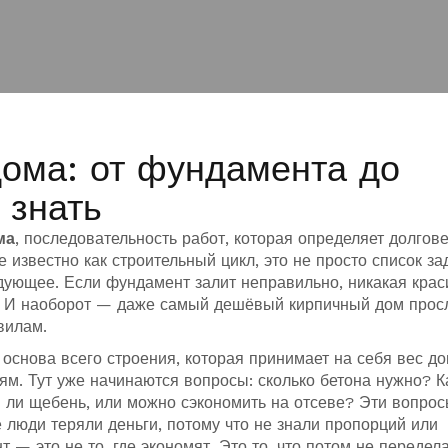
ома: от фундамента до
 знать
ма
,
последовательность работ, которая определяет долгове
же известно как
строительный цикл
, это не просто список з
едующее
. Если фундамент залит неправильно, никакая кра
в. И наоборот — даже самый дешёвый кирпичный дом прос
вилам.
,
основа всего строения, которая принимает на себя вес до
иям
. Тут уже начинаются вопросы: сколько бетона нужно? К
ли щебень, или можно сэкономить на отсеве? Эти вопрос
е люди теряли деньги, потому что не знали пропорций или
 — это не то, где экономят. Это то, что потом не передела