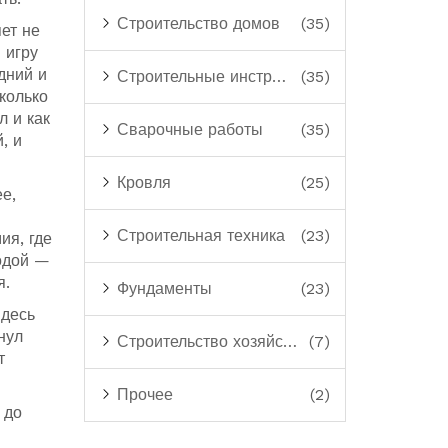
Строительство домов
(35)
ет не
в игру
дний и
Строительные инструменты
(35)
Сколько
л и как
Сварочные работы
(35)
, и
Кровля
(25)
е,
Строительная техника
(23)
ия, где
одой —
я.
Фундаменты
(23)
Здесь
нул
Строительство хозяйственных построек
(7)
т
Прочее
(2)
 до