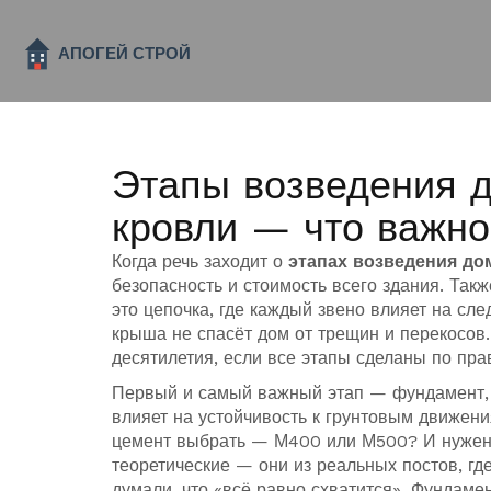
Этапы возведения д
кровли — что важно
Когда речь заходит о
этапах возведения до
безопасность и стоимость всего здания
. Так
это цепочка, где каждый звено влияет на сл
крыша не спасёт дом от трещин и перекосо
десятилетия, если все этапы сделаны по пра
Первый и самый важный этап —
фундамент
влияет на устойчивость к грунтовым движен
цемент выбрать — М400 или М500? И нужен 
теоретические — они из реальных постов, гд
думали, что «всё равно схватится». Фундамент