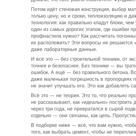
Потом идёт
стеновая конструкция
,
выбор мат
только цену, но и сроки, теплоизоляцию и д
технология: как правильно кладут блоки, чем
один из самых дорогих этапов, где ошибки п
профнастила нужно? Как рассчитать погонный
их расположить? Эти вопросы не решаются «
даже лабораторные данные.
И всё это — без
строительной техники
,
от эк
точнее и безопаснее
. Без техники — вы трат
ошибок. А ещё — без правильного бетона. Во
даже маленькая погрешность в пропорциях 
не значит улучшать его. Это как добавлять са
Всё это — не теория. Это то, что реально пр
не рассказывают, как «идеально» построить д
через три года, не превратился в сырой подв
отдельно — они связаны, как цепь. Пропусти
В подборке ниже — всё, что вам нужно, чтоб
того, как выбрать цемент, чтобы не переплач