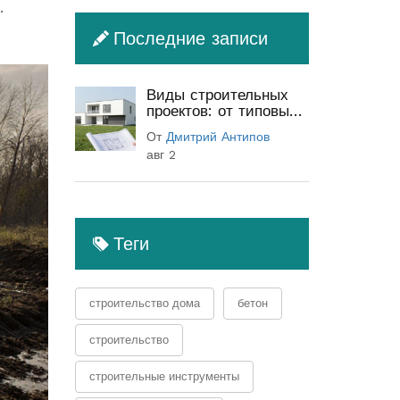
.
Последние записи
Виды строительных
проектов: от типовых
до индивидуальных
От
Дмитрий Антипов
(полный гид)
авг 2
Теги
строительство дома
бетон
строительство
строительные инструменты