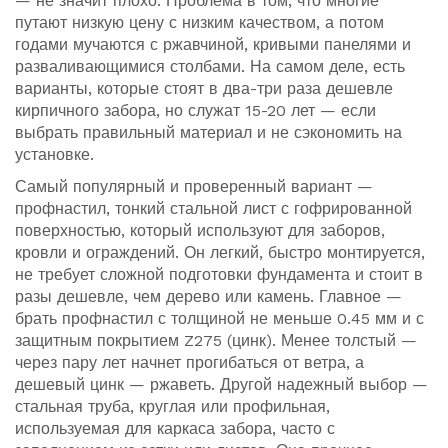
— не значит плохо. Проблема в том, что многие
путают низкую цену с низким качеством, а потом
годами мучаются с ржавчиной, кривыми панелями и
разваливающимися столбами. На самом деле, есть
варианты, которые стоят в два-три раза дешевле
кирпичного забора, но служат 15-20 лет — если
выбрать правильный материал и не сэкономить на
установке.
Самый популярный и проверенный вариант —
профнастил
,
тонкий стальной лист с гофрированной
поверхностью, который используют для заборов,
кровли и ограждений
. Он легкий, быстро монтируется,
не требует сложной подготовки фундамента и стоит в
разы дешевле, чем дерево или камень. Главное —
брать профнастил с толщиной не меньше 0.45 мм и с
защитным покрытием Z275 (цинк). Менее толстый —
через пару лет начнет прогибаться от ветра, а
дешевый цинк — ржаветь. Другой надежный выбор —
стальная труба
,
круглая или профильная,
используемая для каркаса забора, часто с