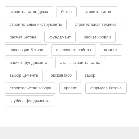
строительство дома
бетон
строительство
строительные инструменты
строительная техника
расчет бетона
фундамент
расчет кровли
пропорции бетона
сварочные работы
цемент
расчет фундамента
этапы строительства
выбор цемента
экскаватор
забор
строительство забора
кровля
формула бетона
глубина фундамента