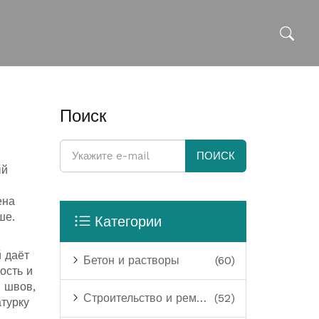
Поиск
ПОИСК
ый
ена
ше.
Категории
 даёт
Бетон и растворы
(60)
ость и
 швов,
Строительство и ремонт
(52)
атурку