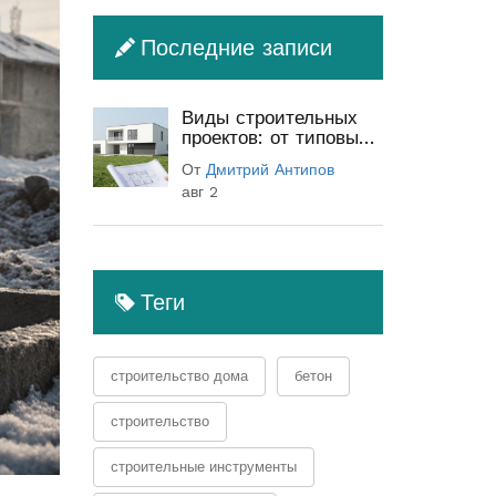
Последние записи
Виды строительных
проектов: от типовых
до индивидуальных
От
Дмитрий Антипов
(полный гид)
авг 2
Теги
строительство дома
бетон
строительство
строительные инструменты