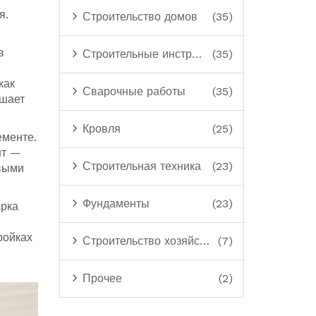
я.
Строительство домов
(35)
в
Строительные инструменты
(35)
как
Сварочные работы
(35)
ушает
Кровля
(25)
ементе.
нт —
Строительная техника
(23)
ёвыми
Фундаменты
(23)
арка
ройках
Строительство хозяйственных построек
(7)
Прочее
(2)