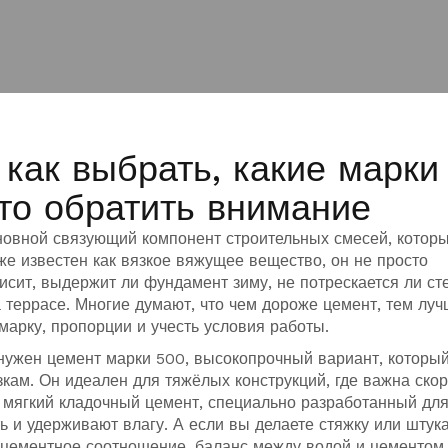
 как выбрать, какие марки
что обратить внимание
новной связующий компонент строительных смесей, котор
кже известен как
вязкое вяжущее вещество
, он не просто
исит, выдержит ли фундамент зиму, не потрескается ли ст
 террасе.
Многие думают, что чем дороже цемент, тем луч
марку, пропорции и учесть условия работы.
 нужен
цемент марки 500
,
высокопрочный вариант, который
зкам
. Он идеален для тяжёлых конструкций, где важна скор
е мягкий
кладочный цемент
,
специально разработанный для
ь и удерживают влагу
. А если вы делаете стяжку или штук
цементное соотношение
,
баланс между водой и цементом,