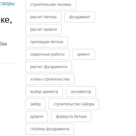
створы
строительная техника
ке,
расчет бетона
фундамент
расчет кровли
пропорции бетона
бки
сварочные работы
цемент
расчет фундамента
этапы строительства
выбор цемента
экскаватор
забор
строительство забора
кровля
формула бетона
глубина фундамента