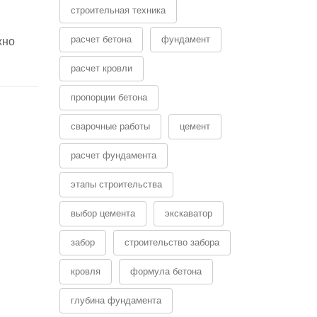
строительная техника
расчет бетона
фундамент
жно
расчет кровли
пропорции бетона
сварочные работы
цемент
расчет фундамента
этапы строительства
выбор цемента
экскаватор
забор
строительство забора
кровля
формула бетона
глубина фундамента