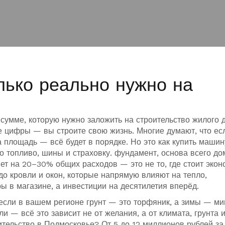
лько реально нужно на
сумме, которую нужно заложить на строительство жилого 
те цифры — вы строите свою жизнь. Многие думают, что ес
а площадь — всё будет в порядке. Но это как купить машин
ро топливо, шины и страховку.
фундамент
,
основа всего до
ияет на 20–30% общих расходов
— это не то, где стоит экон
до кровли и окон, которые напрямую влияют на тепло,
ы в магазине, а инвестиции на десятилетия вперёд.
если в вашем регионе грунт — это торфяник, а зимы — ми
и — всё это зависит не от желания, а от климата, грунта 
ительство в Подмосковье? От 5 до 12 миллионов рублей за