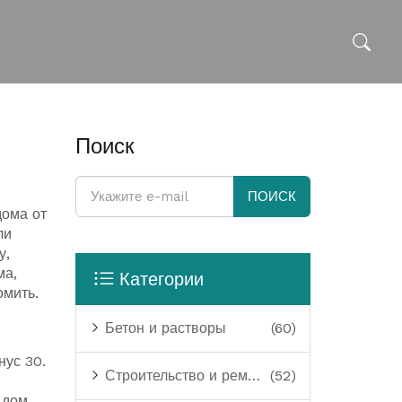
Поиск
ПОИСК
дома от
ли
у,
ма,
Категории
омить.
Бетон и растворы
(60)
нус 30.
Строительство и ремонт
(52)
и
 дом