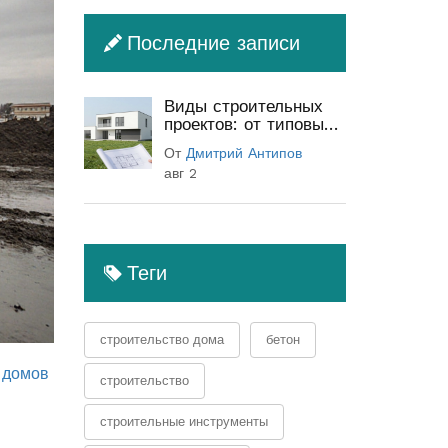
Последние записи
Виды строительных
проектов: от типовых
до индивидуальных
От
Дмитрий Антипов
(полный гид)
авг 2
Теги
строительство дома
бетон
 домов
строительство
строительные инструменты