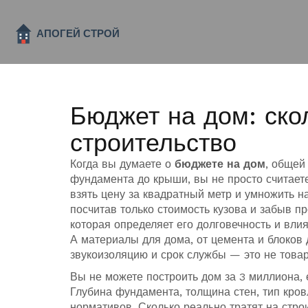
Бюджет на дом: ско
строительство
Когда вы думаете о
бюджете на дом
,
общей 
фундамента до крыши
, вы не просто считае
взять цену за квадратный метр и умножить н
посчитав только стоимость кузова и забыв п
которая определяет его долговечность и вл
А
материалы для дома
,
от цемента и блоков 
звукоизоляцию и срок службы
— это не товар
Вы не можете построить дом за 3 миллиона, 
Глубина фундамента, толщина стен, тип кровл
нормативов. Сколько реально тратят на стро