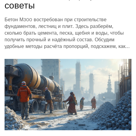
советы
Бетон М300 востребован при строительстве
фундаментов, лестниц и плит. Здесь разберём,
сколько брать цемента, песка, щебня и воды, чтобы
получить прочный и надёжный состав. Обсудим
удобные методы расчёта пропорций, подскажем, как
избежать типичных ошибок. Дадим лайфхаки для
замеса своими руками и расскажем, как правильно
измерять объёмы. Вы узнаете всё необходимое, чтобы
бетон М300 служил долго.