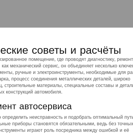
ческие советы и расчёты
изированное помещение, где проводят диагностику, ремонт
й как
механический сервис
, он объединяет несколько ключ
менты
,
ручные и электроинструменты, необходимые для ра
арка
,
процесс соединения металлических деталей, широко
ц,
строительные материалы
,
специальные составы и детал
х конструкций автомобиля
.
мент автосервиса
 определить неисправность и подобрать оптимальный пут
ьные приборы становятся обязательными, ведь без точны
нструменты играют роль посредника между ошибкой и её