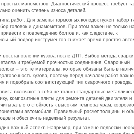
 простых манометров. Диагностический процесс требует т
льно оценить степень износа деталей.
типа работ. Для замены тормозных колодок нужен набор т
абор головок и динамометров. При этом важен не только н
привести к повреждению болтов и, как следствие, к
льный подбор инструментов снижает время простоя авто
ри восстановлении кузова после ДТП. Выбор метода сварки
 металла и требуемой прочностью соединения. Сварочный
олоки – это те материалы, которые обязаны быть в налич
долговечность кузова, поэтому перед началом работ важно
ия и подобрать соответствующий тип сварочного провода.
рвиса включают в себя не только стандартные металличес
ику, композитные плиты для ремонта деталей двигателя и
читывать его стойкость к высоким температурам, коррози
мпонентами автомобиля. Правильный расчет толщины и об
одов и обеспечить надёжный результат.
 один важный аспект. Например, при замене подвески нео