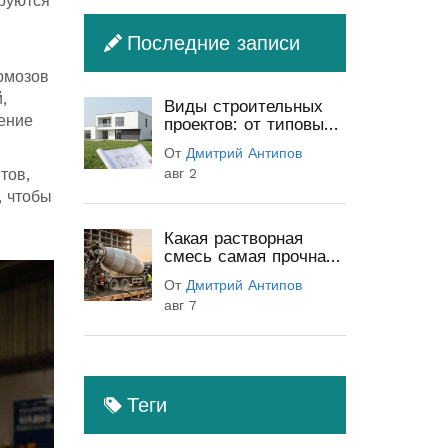
ируются
Последние записи
рмозов
,
Виды строительных
ение
проектов: от типовых
до индивидуальных
От
Дмитрий Антипов
(полный гид)
тов,
авг 2
, чтобы
Какая растворная
смесь самая прочная:
классы бетона и
От
Дмитрий Антипов
секреты прочности
авг 7
Теги