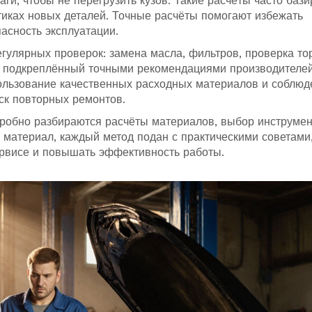
аги, чтобы не перегрузить кузов. Такие расчёты часто баз
тиках новых деталей. Точные расчёты помогают избежать
асность эксплуатации.
егулярных проверок: замена масла, фильтров, проверка то
, подкреплённый точными рекомендациями производителей
ользование качественных расходных материалов и соблюд
ск повторных ремонтов.
одробно разбираются расчёты материалов, выбор инструмен
 материал, каждый метод подан с практическими советами
ервисе и повышать эффективность работы.