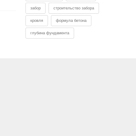
забор
строительство забора
кровля
формула бетона
глубина фундамента