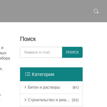
Поиск
 и
ПОИСК
евых
збора
и,
Категории
Бетон и растворы
(61)
ь
х
Строительство и ремонт
(52)