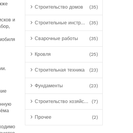
акже
Строительство домов
(35)
исков и
Строительные инструменты
(35)
абор,
Сварочные работы
(35)
мобиля
Кровля
(25)
ии.
Строительная техника
(23)
Фундаменты
(23)
кие
Строительство хозяйственных построек
(7)
онную
ъёма
Прочее
(2)
бходимо