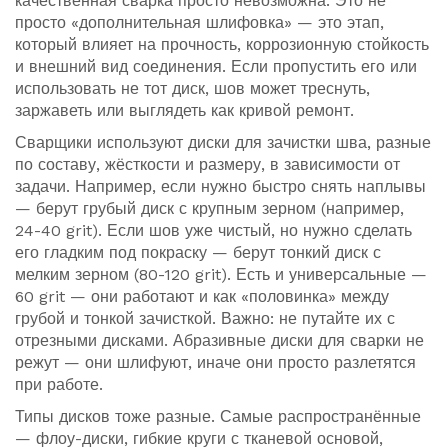
качественная сварка просто невозможна.
Это не
просто «дополнительная шлифовка» — это этап,
который влияет на прочность, коррозионную стойкость
и внешний вид соединения. Если пропустить его или
использовать не тот диск, шов может треснуть,
заржаветь или выглядеть как кривой ремонт.
Сварщики используют
диски для зачистки шва
,
разные
по составу, жёсткости и размеру, в зависимости от
задачи
. Например, если нужно быстро снять наплывы
— берут грубый диск с крупным зерном (например,
24-40 grit). Если шов уже чистый, но нужно сделать
его гладким под покраску — берут тонкий диск с
мелким зерном (80-120 grit). Есть и универсальные —
60 grit — они работают и как «половинка» между
грубой и тонкой зачисткой. Важно: не путайте их с
отрезными дисками. Абразивные диски для сварки не
режут — они шлифуют, иначе они просто разлетятся
при работе.
Типы дисков тоже разные. Самые распространённые
—
флоу-диски
,
гибкие круги с тканевой основой,