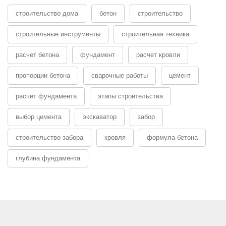
строительство дома
бетон
строительство
строительные инструменты
строительная техника
расчет бетона
фундамент
расчет кровли
пропорции бетона
сварочные работы
цемент
расчет фундамента
этапы строительства
выбор цемента
экскаватор
забор
строительство забора
кровля
формула бетона
глубина фундамента