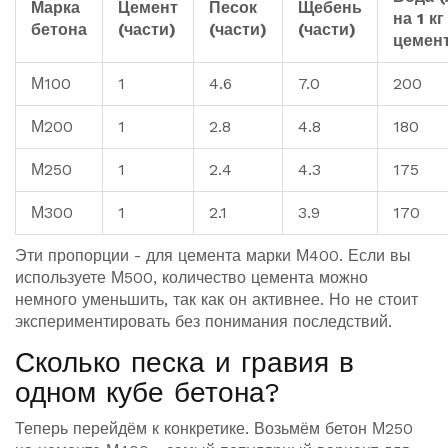
Марка
Цемент
Песок
Щебень
на 1 кг
бетона
(части)
(части)
(части)
цемен
М100
1
4.6
7.0
200
М200
1
2.8
4.8
180
М250
1
2.4
4.3
175
М300
1
2.1
3.9
170
Эти пропорции - для цемента марки М400. Если вы
используете М500, количество цемента можно
немного уменьшить, так как он активнее. Но не стоит
экспериментировать без понимания последствий.
Сколько песка и гравия в
одном кубе бетона?
Теперь перейдём к конкретике. Возьмём бетон М250