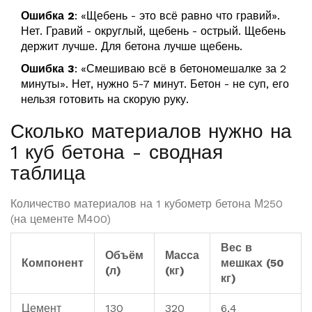
Ошибка 2
: «Щебень - это всё равно что гравий».
Нет. Гравий - округлый, щебень - острый. Щебень
держит лучше. Для бетона лучше щебень.
Ошибка 3
: «Смешиваю всё в бетономешалке за 2
минуты». Нет, нужно 5-7 минут. Бетон - не суп, его
нельзя готовить на скорую руку.
Сколько материалов нужно на
1 куб бетона - сводная
таблица
Количество материалов на 1 кубометр бетона М250
(на цементе М400)
Вес в
Объём
Масса
Компонент
мешках (50
(л)
(кг)
кг)
Цемент
130
320
6,4