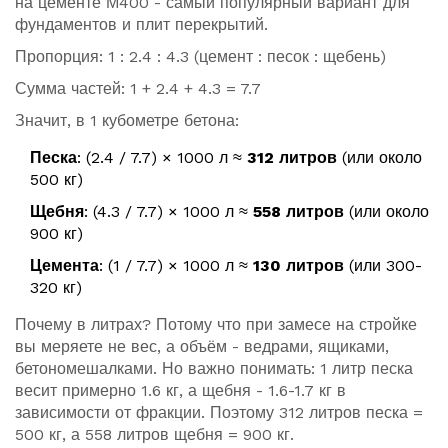
на цементе М400 - самый популярный вариант для
фундаментов и плит перекрытий.
Пропорция: 1 : 2.4 : 4.3 (цемент : песок : щебень)
Сумма частей: 1 + 2.4 + 4.3 = 7.7
Значит, в 1 кубометре бетона:
Песка
: (2.4 / 7.7) × 1000 л ≈
312 литров
(или около
500 кг)
Щебня
: (4.3 / 7.7) × 1000 л ≈
558 литров
(или около
900 кг)
Цемента
: (1 / 7.7) × 1000 л ≈
130 литров
(или 300-
320 кг)
Почему в литрах? Потому что при замесе на стройке
вы меряете не вес, а объём - ведрами, ящиками,
бетономешалками. Но важно понимать: 1 литр песка
весит примерно 1.6 кг, а щебня - 1.6-1.7 кг в
зависимости от фракции. Поэтому 312 литров песка =
500 кг, а 558 литров щебня = 900 кг.