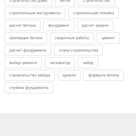
строительство дома
бетон
строительство
строительные инструменты
строительная техника
расчет бетона
фундамент
расчет кровли
пропорции бетона
сварочные работы
цемент
расчет фундамента
этапы строительства
выбор цемента
экскаватор
забор
строительство забора
кровля
формула бетона
глубина фундамента