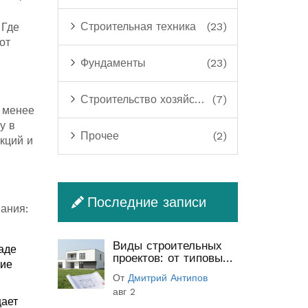
Строительная техника
(23)
 Где
от
Фундаменты
(23)
Строительство хозяйственных построек
(7)
 менее
у в
Прочее
(2)
кций и
Последние записи
ания:
Виды строительных
аде
проектов: от типовых
кие
до индивидуальных
От
Дмитрий Антипов
(полный гид)
авг 2
щает