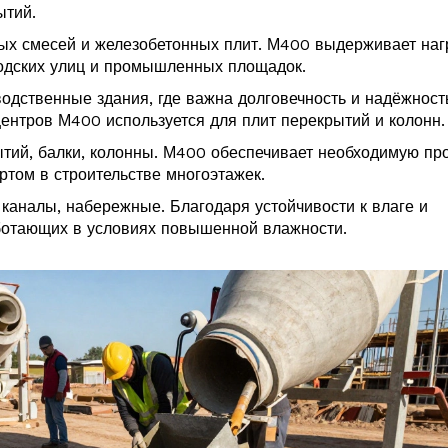
ытий.
ных смесей и железобетонных плит. М400 выдерживает наг
родских улиц и промышленных площадок.
водственные здания, где важна долговечность и надёжност
центров М400 используется для плит перекрытий и колонн.
ытий, балки, колонны. М400 обеспечивает необходимую пр
артом в строительстве многоэтажек.
, каналы, набережные. Благодаря устойчивости к влаге и
ботающих в условиях повышенной влажности.