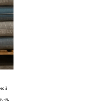
вной
ебня.