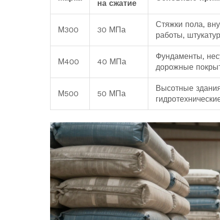
на сжатие
Стяжки пола, вн
М300
30 МПа
работы, штукату
Фундаменты, нес
М400
40 МПа
дорожные покры
Высотные здания
М500
50 МПа
гидротехнически