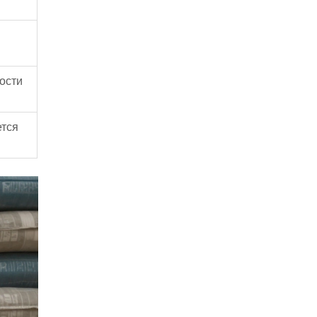
ости
ется