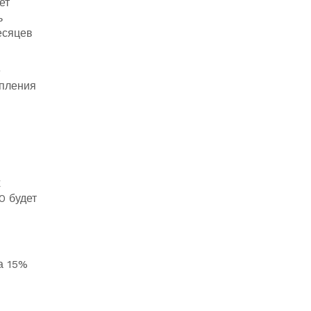
ет
ь
есяцев
е
упления
х
0 будет
а 15%