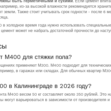
лжны быть герметичными и сухими
. Если цемент впита
, например, из-за высокой влажности рекомендуется хранит
 земли. Также стоит учитывать срок годности - после 6 м
сяца.
0 в холодное время года нужно использовать специальны
 цемент может не набрать достаточной прочности до наст
сы
т М400 для стяжки пола?
мещениях применяют М300. М400 подходит для технически
пример, в гаражах или складах. Для обычных квартир М30
00 в Калининграде в 2026 году?
нта М400 весом 50 кг составляет около 350 рублей. Это н
 могут варьироваться в зависимости от производителя и