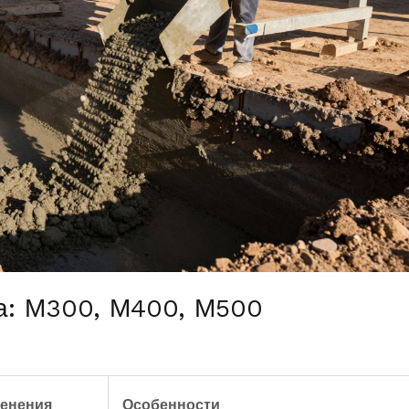
а: М300, М400, М500
енения
Особенности