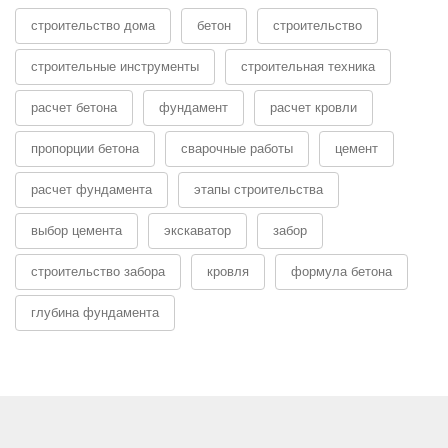
строительство дома
бетон
строительство
строительные инструменты
строительная техника
расчет бетона
фундамент
расчет кровли
пропорции бетона
сварочные работы
цемент
расчет фундамента
этапы строительства
выбор цемента
экскаватор
забор
строительство забора
кровля
формула бетона
глубина фундамента