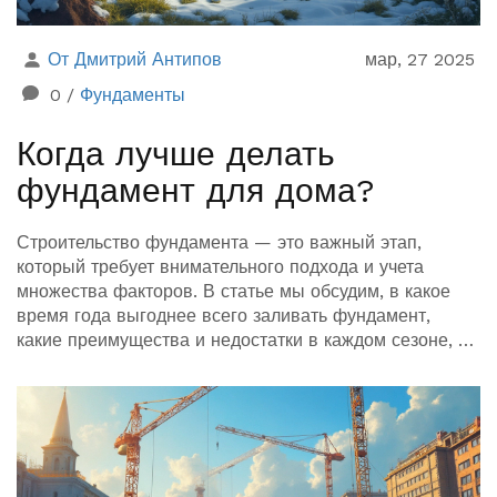
От Дмитрий Антипов
мар, 27 2025
0
/
Фундаменты
Когда лучше делать
фундамент для дома?
Строительство фундамента — это важный этап,
который требует внимательного подхода и учета
множества факторов. В статье мы обсудим, в какое
время года выгоднее всего заливать фундамент,
какие преимущества и недостатки в каждом сезоне, и
какие технологии помогут минимизировать риски,
связанные с погодой. Узнайте, как климатические
условия могут влиять на прочность конструкции и что
нужно учесть при планировании работ. Это будет
особенно полезно для тех, кто собирается построить
свой дом мечты.