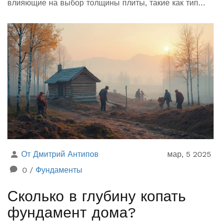
влияющие на выбор толщины плиты, такие как тип
грунта, климатические условия и назначение здания.
Узнаете также о современных методах расчета и
советах профессионалов. Это поможет вам принять
обоснованное решение при строительстве
собственного дома.
От Дмитрий Антипов
мар, 5 2025
0
/
Фундаменты
Сколько в глубину копать
фундамент дома?