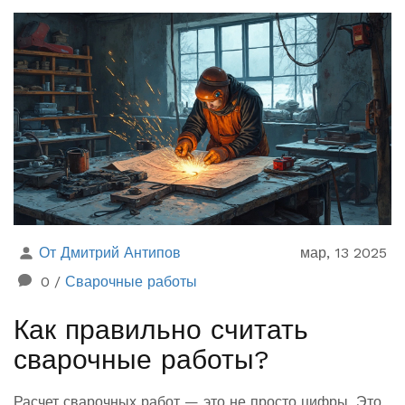
продукта? Рассмотрим все плюсы, минусы и
возможные последствия такого метода. На практике
все обстоит чуть сложнее, и в статье мы объясним, как
и когда такой подход может быть оправданным.
От Дмитрий Антипов
мар, 13 2025
0
/
Сварочные работы
Как правильно считать
сварочные работы?
Расчет сварочных работ — это не просто цифры. Это